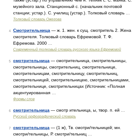
также (устар.) по управлению чем н. Техник с. С. маяка. С.
музейного зала. Станционный с. (начальник почтовой
станции; устар.). С. училищ (устар.). Толковый словарь …
Толковый словарь Ожегова
Смотрительница
— ж. 1. жен. к сущ. смотритель 2. Жена
4
смотрителя. Толковый словарь Ефремовой. Т. Ф.
Ефремова. 2000 …
Современный толковый словарь русского языка Ефремовой
смотрительница
— смотрительница, смотрительницы,
5
смотрительницы, смотрительниц, смотрительнице,
смотрительницам, смотрительницу, смотрительниц,
смотрительницей, смотрительницею, смотрительницами,
смотрительнице, смотрительницах (Источник: «Полная
акцентуированная …
Формы слов
смотрительница
— смотр ительница, ы, твор. п. ей …
6
Русский орфографический словарь
смотрительница
— (1 ж), Тв. смотри/тельницей; мн.
7
смотри/тельницы, Р. смотри/тельниц …