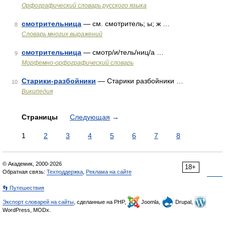
Орфографический словарь русского языка
смотрительница
— см. смотритель; ы; ж …
8
Словарь многих выражений
смотрительница
— смотр/и/тель/ниц/а …
9
Морфемно-орфографический словарь
Старики-разбойники
— Старики разбойники …
10
Википедия
Страницы
Следующая
→
1
2
3
4
5
6
7
8
© Академик, 2000-2026
18+
Обратная связь:
Техподдержка
,
Реклама на сайте
👣 Путешествия
Экспорт словарей на сайты
, сделанные на PHP,
Joomla,
Drupal,
WordPress, MODx.